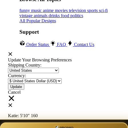
funny
music
anime
movies
television
sports
sci-fi
vintage
animals
drinks
food
politics
All Popular Designs
Support
Order Status
FAQ
Contact Us
Update Your Browsing Preferences
Shipping Country:
Currency:
Cancel
Katie:
5'10"
160