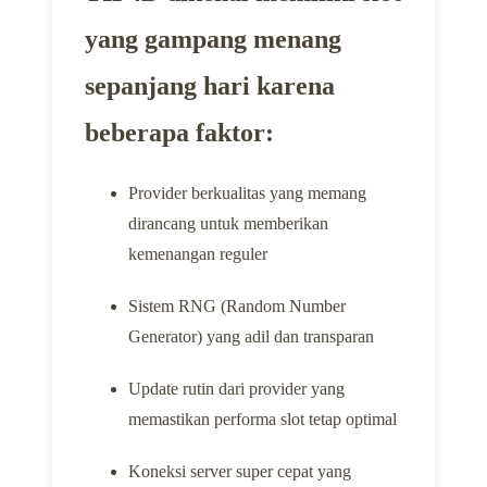
yang gampang menang
sepanjang hari
karena
beberapa faktor:
Provider berkualitas
yang memang
dirancang untuk memberikan
kemenangan reguler
Sistem RNG (Random Number
Generator)
yang adil dan transparan
Update rutin
dari provider yang
memastikan performa slot tetap optimal
Koneksi server super cepat
yang