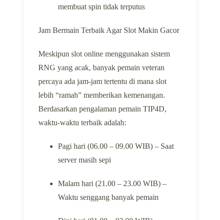
membuat spin tidak terputus
Jam Bermain Terbaik Agar Slot Makin Gacor
Meskipun slot online menggunakan sistem
RNG yang acak, banyak pemain veteran
percaya ada jam-jam tertentu di mana slot
lebih “ramah” memberikan kemenangan.
Berdasarkan pengalaman pemain TIP4D,
waktu-waktu terbaik adalah:
Pagi hari (06.00 – 09.00 WIB)
– Saat
server masih sepi
Malam hari (21.00 – 23.00 WIB)
–
Waktu senggang banyak pemain