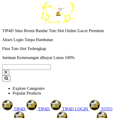
TIP4D Situs Resmi Bandar Toto Slot Online Gacor Premium
Akses Login Tanpa Hambatan
Fitur Toto Slot Terlengkap
Jaminan Kemenangan dibayar Lunas 100%
Explore Categories
Popular Products
TIP4D
TIP4D
TIP4D LOGIN
TOTO