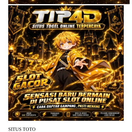
SITUS TOTO