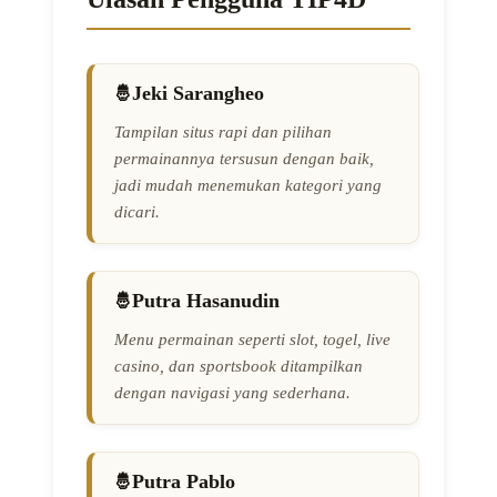
Jeki Sarangheo
Tampilan situs rapi dan pilihan
permainannya tersusun dengan baik,
jadi mudah menemukan kategori yang
dicari.
Putra Hasanudin
Menu permainan seperti slot, togel, live
casino, dan sportsbook ditampilkan
dengan navigasi yang sederhana.
Putra Pablo