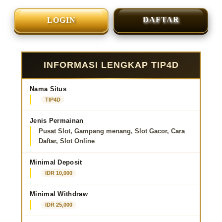
DAFTAR
LOGIN
INFORMASI LENGKAP TIP4D
Nama Situs
TIP4D
Jenis Permainan
Pusat Slot, Gampang menang, Slot Gacor, Cara
Daftar, Slot Online
Minimal Deposit
IDR 10,000
Minimal Withdraw
IDR 25,000