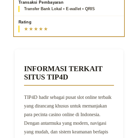
Transaksi Pembayaran
Transfer Bank Lokal • E-wallet • QRIS
Rating
INFORMASI TERKAIT
SITUS TIP4D
TIP4D hadir sebagai pusat slot online terbaik
yang dirancang khusus untuk memanjakan
para pecinta casino online di Indonesia.
Dengan antarmuka yang modern, navigasi
yang mudah, dan sistem keamanan berlapis