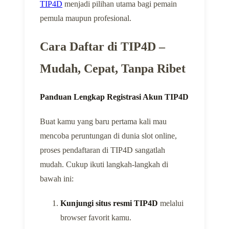
TIP4D
menjadi pilihan utama bagi pemain
pemula maupun profesional.
Cara Daftar di TIP4D –
Mudah, Cepat, Tanpa Ribet
Panduan Lengkap Registrasi Akun TIP4D
Buat kamu yang baru pertama kali mau
mencoba peruntungan di dunia slot online,
proses pendaftaran di TIP4D sangatlah
mudah. Cukup ikuti langkah-langkah di
bawah ini:
Kunjungi situs resmi TIP4D
melalui
browser favorit kamu.