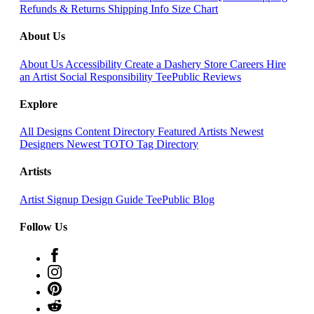
Refunds & Returns
Shipping Info
Size Chart
About Us
About Us
Accessibility
Create a Dashery Store
Careers
Hire
an Artist
Social Responsibility
TeePublic Reviews
Explore
All Designs
Content Directory
Featured Artists
Newest
Designers
Newest TOTO
Tag Directory
Artists
Artist Signup
Design Guide
TeePublic Blog
Follow Us