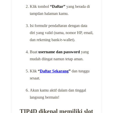
Klik tombol
“Daftar”
yang berada di
tampilan halaman kamu.
Isi formulir pendaftaran dengan data
diri yang valid (nama, nomor HP, email,
dan rekening bank/e-wallet).
Buat
username dan password
yang
mudah diingat namun tetap aman.
Klik
“
Daftar Sekarang
”
dan tunggu
sesaat.
Akun kamu aktif dalam dan tinggal
langsung bermain!
TIP4D dikenal memiliki
slot