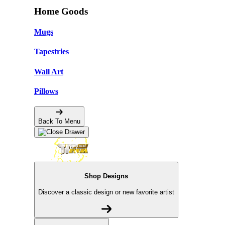
Home Goods
Mugs
Tapestries
Wall Art
Pillows
Back To Menu
Shop Designs
Discover a classic design or new favorite artist