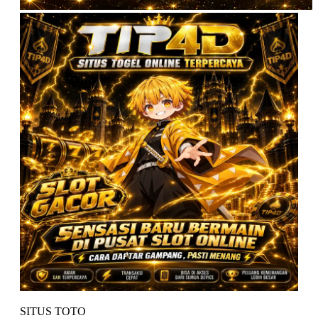
SITUS TOTO