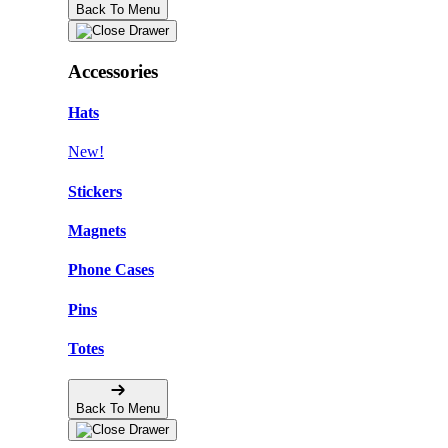
Back To Menu
Accessories
Hats
New!
Stickers
Magnets
Phone Cases
Pins
Totes
Back To Menu